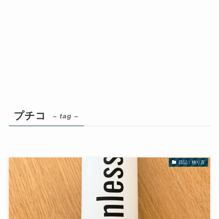
プチコ
– tag –
日記：独り言