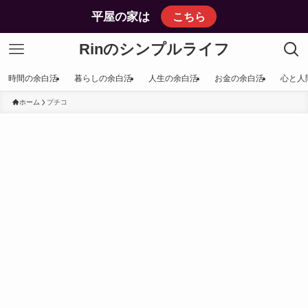
平屋の家は
こちら
Rinのシンプルライフ
時間の余白活
暮らしの余白活
人生の余白活
お金の余白活
心と人
ホーム
プチコ