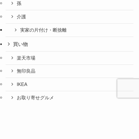
孫
介護
実家の片付け・断捨離
買い物
楽天市場
無印良品
IKEA
お取り寄せグルメ
ふるさと納税
心と人間
美容と健
旅とグル
時間の余
暮らしの
人生の余
お金の余
防災の余
余白活ア
メニュー
関係の余
康の余白
メの余白
白活
余白活
白活
白活
白活
イテム
白活
活
活
コストコ
ニトリ