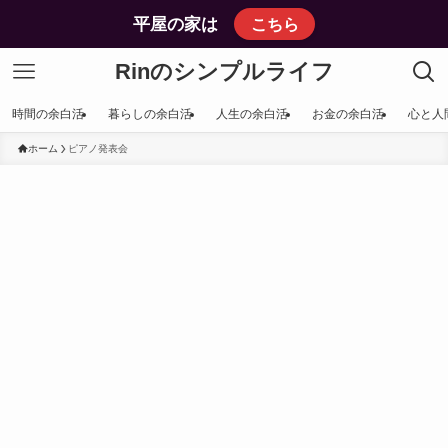
平屋の家は
こちら
Rinのシンプルライフ
時間の余白活
暮らしの余白活
人生の余白活
お金の余白活
心と人
ホーム
ピアノ発表会