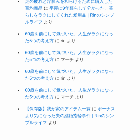
暮らしの余白活
(89)
暮らしの工夫
(14)
暮らしを整える
(27)
暮らしを楽しむ
(12)
楽天スーパーセール
(16)
楽天マラソン
(27)
楽天市場
(97)
無印良品
(22)
片付け
(34)
独り言
(67)
節約
(13)
美容と健康の余白活
(32)
買い物
(106)
防災
(19)
防災の余白活
(15)
５０代
(117)
最近のコメント
足の疲れと浮腫みを和らげるために購入した
百均商品
に
平屋に9年暮らして分かった、暮
らしをラクにしてくれた愛用品 | Rinのシンプ
ルライフ
より
60歳を前にして気づいた。人生がラクになっ
た5つの考え方
に
rin
より