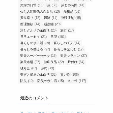
旧
カ
テ
ゴ
タグ
リ
ー
50代
(14)
50代の暮らし
(46)
50代主婦
(56)
ふるさと納税
(15)
シニアライフ
(19)
シンプルライフ
(95)
プレシニア
(12)
プレゼント
(13)
人生の余白活
(21)
介護
(18)
余白のある暮らし
(13)
余白活
(43)
余白活アイテム
(41)
健康習慣
(17)
収納
(17)
夫婦の日常
(16)
孫
(38)
孫との時間
(14)
心と人間関係の余白活
(13)
愛用品
(51)
振り返り
(12)
掃除
(14)
整理収納
(15)
整理整頓
(14)
断捨離
(20)
旅とグルメの余白活
(20)
旅行
(17)
日常エッセイ
(21)
日記
(101)