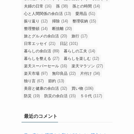
旧
カ
テ
ゴ
タグ
リ
ー
50代
(14)
50代の暮らし
(46)
50代主婦
(56)
ふるさと納税
(15)
シニアライフ
(19)
シンプルライフ
(95)
プレシニア
(12)
プレゼント
(13)
人生の余白活
(21)
介護
(18)
余白のある暮らし
(13)
余白活
(43)
余白活アイテム
(41)
健康習慣
(17)
収納
(17)
夫婦の日常
(16)
孫
(38)
孫との時間
(14)
心と人間関係の余白活
(13)
愛用品
(51)
振り返り
(12)
掃除
(14)
整理収納
(15)
整理整頓
(14)
断捨離
(20)
旅とグルメの余白活
(20)
旅行
(17)
日常エッセイ
(21)
日記
(101)