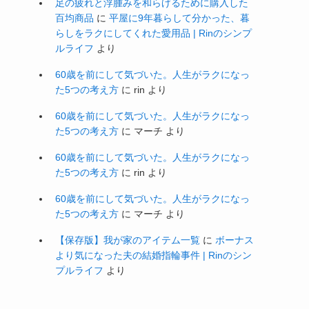
暮らしの余白活
(89)
暮らしの工夫
(14)
暮らしを整える
(27)
暮らしを楽しむ
(12)
楽天スーパーセール
(16)
楽天マラソン
(27)
楽天市場
(97)
無印良品
(22)
片付け
(34)
独り言
(67)
節約
(13)
美容と健康の余白活
(32)
買い物
(106)
防災
(19)
防災の余白活
(15)
５０代
(117)
最近のコメント
足の疲れと浮腫みを和らげるために購入した
百均商品
に
平屋に9年暮らして分かった、暮
らしをラクにしてくれた愛用品 | Rinのシンプ
ルライフ
より
60歳を前にして気づいた。人生がラクになっ
た5つの考え方
に
rin
より