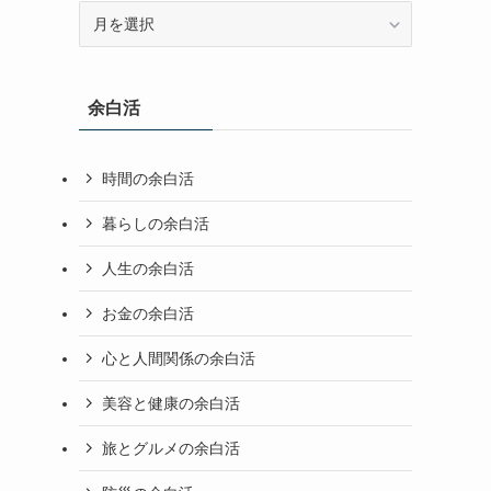
アーカイブ
ア
ー
カ
イ
余白活
ブ