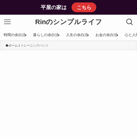
平屋の家は
こちら
Rinのシンプルライフ
時間の余白活
暮らしの余白活
人生の余白活
お金の余白活
心と人
ホーム
トレーニングパンツ