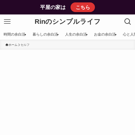
平屋の家は
こちら
Rinのシンプルライフ
時間の余白活
暮らしの余白活
人生の余白活
お金の余白活
心と人
ホーム
セルフ