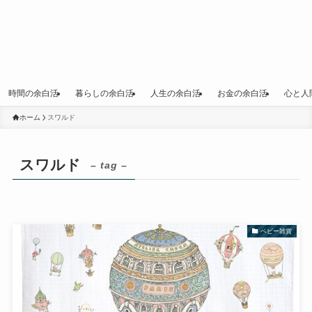
時間の余白活
暮らしの余白活
人生の余白活
お金の余白活
心と人
ホーム
スワルド
スワルド
– tag –
ベビー雑貨