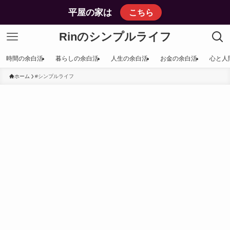
平屋の家は
こちら
Rinのシンプルライフ
時間の余白活
暮らしの余白活
人生の余白活
お金の余白活
心と人
ホーム
#シンプルライフ