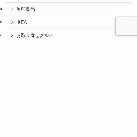
無印良品
IKEA
お取り寄せグルメ
ふるさと納税
心と人間
美容と健
旅とグル
時間の余
暮らしの
人生の余
お金の余
防災の余
余白活ア
メニュー
関係の余
康の余白
メの余白
白活
余白活
白活
白活
白活
イテム
白活
活
活
コストコ
ニトリ
百均
愛用品
災害対策