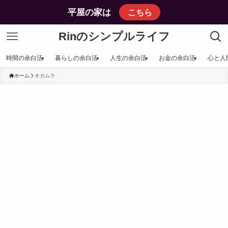
平屋の家は
こちら
Rinのシンプルライフ
時間の余白活
暮らしの余白活
人生の余白活
お金の余白活
心と人
ホーム
オカムラ