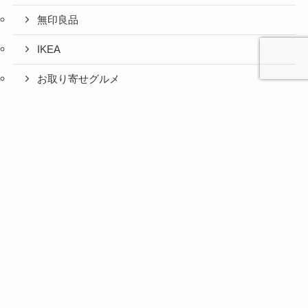
無印良品
IKEA
お取り寄せグルメ
ふるさと納税
心と人間
美容と健
旅とグル
時間の余
暮らしの
人生の余
お金の余
防災の余
余白活ア
メニュー
関係の余
康の余白
メの余白
白活
余白活
白活
白活
白活
イテム
白活
活
活
コストコ
ニトリ
百均
愛用品
災害対策