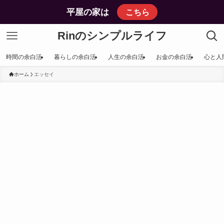
平屋の家は
こちら
Rinのシンプルライフ
時間の余白活
暮らしの余白活
人生の余白活
お金の余白活
心と人
ホーム
エッセイ