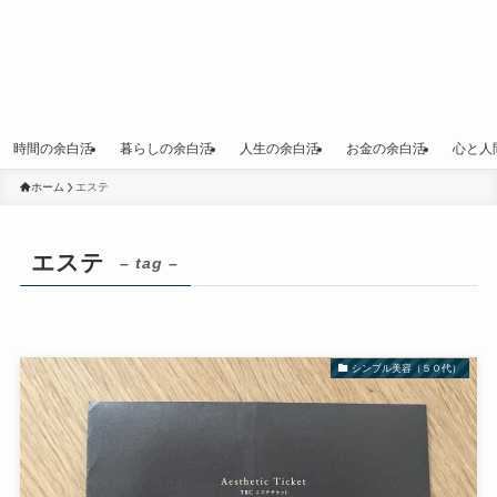
時間の余白活
暮らしの余白活
人生の余白活
お金の余白活
心と人
ホーム
エステ
エステ
– tag –
シンプル美容（５０代）