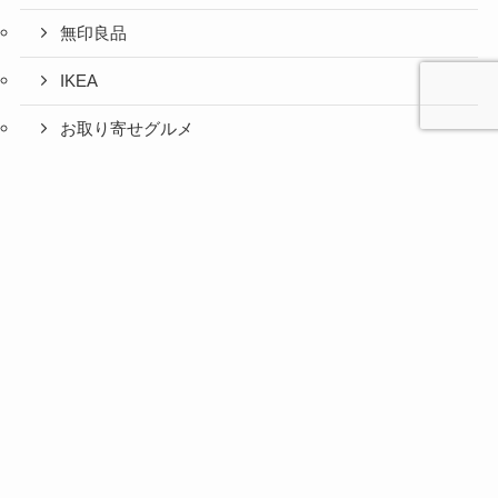
無印良品
IKEA
お取り寄せグルメ
ふるさと納税
心と人間
美容と健
旅とグル
時間の余
暮らしの
人生の余
お金の余
防災の余
余白活ア
メニュー
関係の余
康の余白
メの余白
白活
余白活
白活
白活
白活
イテム
白活
活
活
コストコ
ニトリ
百均
愛用品
災害対策