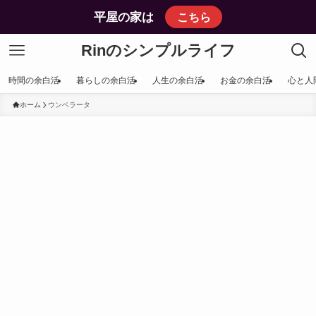
平屋の家は
こちら
Rinのシンプルライフ
時間の余白活
暮らしの余白活
人生の余白活
お金の余白活
心と人
ホーム
ウンベラータ