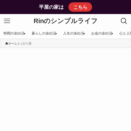
平屋の家は
こちら
Rinのシンプルライフ
時間の余白活
暮らしの余白活
人生の余白活
お金の余白活
心と人
ホーム
ぷかり堂