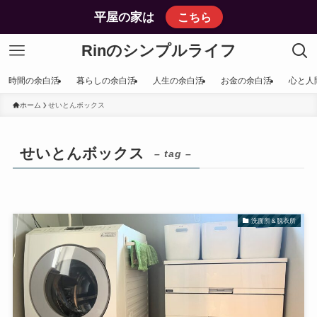
平屋の家は
こちら
Rinのシンプルライフ
時間の余白活
暮らしの余白活
人生の余白活
お金の余白活
心と人
ホーム
せいとんボックス
せいとんボックス
– tag –
洗面所＆脱衣所