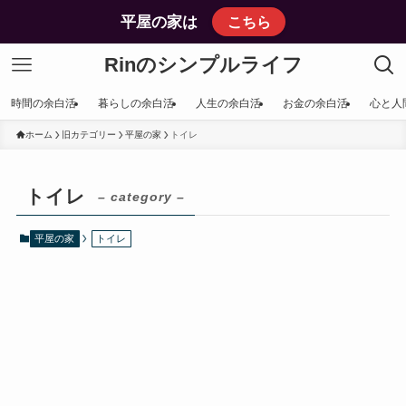
平屋の家は
こちら
Rinのシンプルライフ
時間の余白活
暮らしの余白活
人生の余白活
お金の余白活
心と人
ホーム
旧カテゴリー
平屋の家
トイレ
トイレ
– category –
平屋の家
トイレ