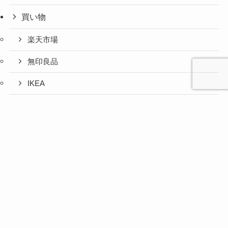
買い物
楽天市場
無印良品
IKEA
お取り寄せグルメ
心と人間
美容と健
旅とグル
時間の余
暮らしの
人生の余
お金の余
防災の余
余白活ア
メニュー
関係の余
康の余白
メの余白
白活
余白活
白活
白活
白活
イテム
白活
活
活
ふるさと納税
コストコ
ニトリ
百均
愛用品