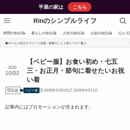
平屋の家は
こちら
Rinのシンプルライフ
時間の余白活
暮らしの余白活
人生の余白活
お金の余白活
心と人
ホーム
旧カテゴリー
夫婦・家族のこと
孫
ベビー服
【ベビー服】お食い初め・七五
2020
三・お正月・節句に着せたいお祝
10/02
い着
広告
2020年10月2日
2026年4月11日
ベビー服
記事内にはプロモーションが含まれます。